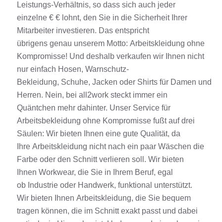
Leistungs-Verhältnis, so dass sich auch jeder
einzelne
€
€
lohnt, den Sie in die Sicherheit Ihrer
Mitarbeiter investieren. Das
entspricht
übrigens
genau unserem Motto:
Arbeitskleidung
ohne
Kompromisse! Und deshalb verkaufen wir Ihnen nicht
nur einfach
Hosen
,
Warnschutz
-
Bekleidung,
Schuhe
,
Jacken
oder
Shirts
für
Damen
und
Herren. Nein, bei all2work steckt immer ein
Quäntchen mehr dahinter. Unser
Service
für
Arbeits
be
kleidung ohne Ko
mpromisse fußt auf drei
Säulen: Wir bieten Ihnen eine gute Qualität, da
Ihre
Arbeitskleidung
nicht nach ein paar Wäschen die
Farbe oder den Schnitt verlieren soll. Wir bieten
Ihnen
Workwear
, die Sie in Ihrem Beruf, egal
ob
Industrie
oder
Handwerk
, funktional unterstützt.
Wir bieten Ihnen
Arbeitskleidung
, die Sie bequem
tragen können, die im Schnitt exakt pass
t
und dabei