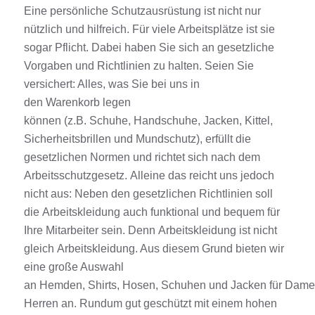
Eine persönliche Schutzausrüstung ist nicht nur
nützlich und hilfreich
. F
ür viele Arbeitsplätze ist sie
sogar Pflicht. Dabei haben Sie sich an gesetzliche
Vorgaben und Richtlinien zu halten.
Seien Sie
versichert
: A
lles, was Sie bei uns in
den
Warenkorb
legen
können
(z.B.
S
chuhe
,
Handschuhe
,
Jacken
,
Kittel,
Sicherheitsbrillen
und Mundschutz
),
erfüll
t
die
gesetzlichen Normen und
richte
t
sich nach dem
Arbeitsschutzgesetz.
Alleine
das reicht uns jedoch
nicht aus
: Neben den gesetzlichen
Richtlinien
soll
die
Arbeitskleidung
auch
funktional
und
bequem
für
Ihre Mitarbeiter sein. Denn
Arbeitskleidung
ist nicht
gleich
Arbeitskleidung
. Aus diesem Grund bieten wir
eine große Auswahl
an
Hemden,
Shirts
,
Hosen
,
Schuhen
und
Jacken
für
Dame
Herren
an.
Rundum gut geschützt mit einem hohen