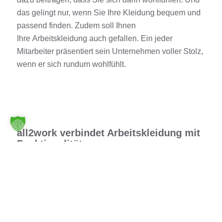
das gelingt nur, wenn Sie Ihre Kleidung bequem und
passend finden. Zudem soll Ihnen
Ihre
Arbeitskleidung
auch gefallen. Ein jeder
Mitarbeiter präsentiert sein Unternehmen voller Stolz,
wenn er sich rundum wohlfühlt.
all2work verbindet Arbeitskleidung mit
Funktionalität
Bei uns beginnt Funktionalität schon mit der Anzahl
an Taschen. Wenn Sie schnell die Hände frei haben
müssen, dann ist es wichtig, dass Sie Ihr typisches
Arbeitsmaterial schnell am Körper verstauen können.
Dafür müssen genug Taschen vorhanden sein, die