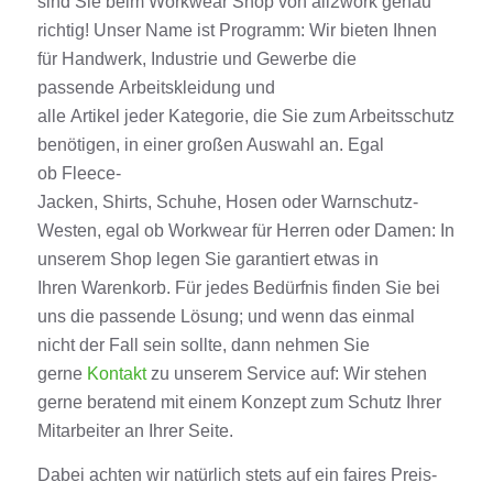
sind Sie beim
Workwear
Shop
von all2work genau
richtig!
Unser Name ist Programm: Wir bieten Ihnen
für
Handwerk
,
Industrie
und Gewerbe die
passende
Arbeitskleidung
und
alle
Artikel
jeder
Kategorie
, die Sie zum Arbeitsschutz
benötigen
,
in einer großen Auswahl an. Egal
ob
Fleece-
Jacken
,
Shirts
,
Schuhe
,
Hosen
oder
Warnschutz
-
Westen, egal ob
Workwear
für Herren oder
Damen
: I
n
unserem
Shop
legen Sie garantiert etwas in
Ihren
Warenkorb
. Für jedes Bedürfnis finden Sie bei
uns die passende Lösung; und wenn das einmal
nicht der Fall sein sollte, dann nehmen Sie
gerne
Kontakt
zu unserem
Service
auf:
Wir stehen
gerne beratend mit einem Konzept zum Schutz Ihrer
Mitarbeiter an Ihrer Seite.
Dabei achten wir
natürlich stets
auf ein faires Preis-