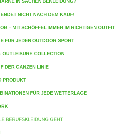
MARKE IN SACHEN BEKLEIDUNG?
ENDET NICHT NACH DEM KAUF!
JOB – MIT SCHÖFFEL IMMER IM RICHTIGEN OUTFIT
ARKE FÜR JEDEN OUTDOOR-SPORT
: OUTLEISURE-COLLECTION
F DER GANZEN LINIE
ND PRODUKT
OMBINATIONEN FÜR JEDE WETTERLAGE
ORK
LLE BERUFSKLEIDUNG GEHT
!