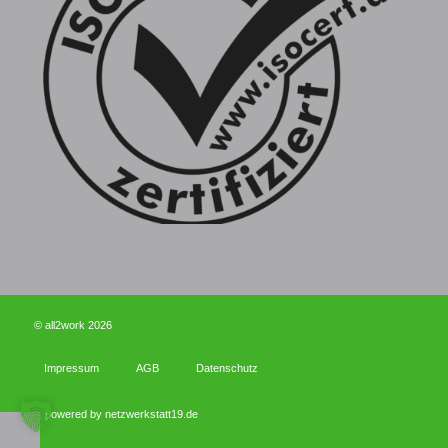
© all2work 2026
Impressum
AGB
Datenschutz
powered by netzwerkstatt19.de