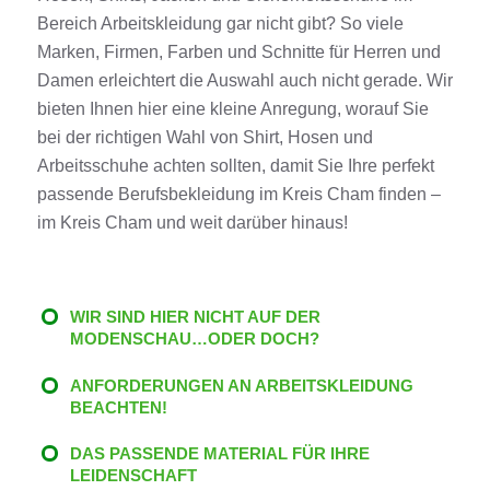
Bereich
Arbeitskleidung
gar nicht gibt? So viele
Marken
, Firmen, Farben und Schnitte für Herren und
Damen erleichtert die
Auswahl
auch nicht gerade.
Wir
bieten
Ihnen hier eine kleine
Anregung
, worauf Sie
bei der richtigen
Wahl
von
Shirt
,
Hosen
und
Arbeitsschuhe
achten sollten, damit Sie Ihre perfekt
passende
Berufsbekleidung
im Kreis
Cham
finden
–
im Kreis
Cham
und weit darüber hinaus!
WIR SIND HIER NICHT AUF DER
MODENSCHAU…ODER DOCH?
ANFORDERUNGEN AN ARBEITSKLEIDUNG
BEACHTEN!
DAS PASSENDE MATERIAL FÜR IHRE
LEIDENSCHAFT