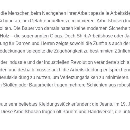
gen die Menschen beim Nachgehen ihrer Arbeit spezielle Arbeits
Schuhe an, um Gefahrenquellen zu minimieren. Arbeitshosen tru
ollten. Die Bauer von damals hatten keine modernen Sicherheit
olz – die sogenannten Clogs. Doch Shirt, Arbeitshose oder Jack
idung für Damen und Herren zeigte sowohl die Zunft als auch d
edeckungen spiegelte die Zugehörigkeit zu bestimmten Zünften
 der Industrie und der industriellen Revolution veränderte sich 
nden und deshalb musste auch die Arbeitskleidung entsprechen
e Berufskleidung zu nutzen, um Verletzungsrisiken zu minimieren
toffen oder Bauarbeiter trugen mehrere Schichten aus robuste
ute sehr beliebtes Kleidungsstück erfunden: die Jeans. Im 19. Ja
. Diese Arbeitshosen trugen oft Bauern und Handwerker, die un