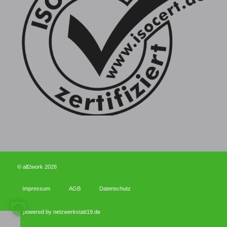
© all2work 2026
Impressum
AGB
Datenschutz
powered by netzwerkstatt19.de