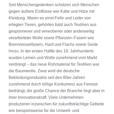
Seit Menschengedenken schützen sich Menschen
gegen äußere Einflüsse wie Kälte und Hitze mit
Kleidung
. Waren es einst Felle und Leder von
erlegten Tieren, gehörten bald auch
Textilien
aus
gesponnener und verwobener oder anderweitig
verarbeiteter Wolle
sowie Pflanzen
–
F
asern
wie
Brennnesselfasern,
Hanf und Flachs
sowie
Seide
hinzu
.
In der ersten Hälfte des 19. Jahrhunderts
wurden Leinen und Wolle zunehmend vom Markt
verdrängt
–
das
neue Rohmaterial für
Textilien
war
die
Baumwolle
. Zwar wird die deutsche
Bekleidungsindustrie seit den 60er-Jahren
zunehmend durch billige Konkurrenz aus Fernost
bedrängt, die große Chance der Branche liegt aber in
ihrer Innovationskraft
. Viele
Unternehmen
produzieren inzwischen für zukunftsträchtige Gebiete
wie
beispielsweise
für die Umwelt- und