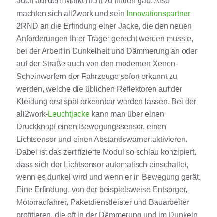
auch auf dem Markt nicht zu finden gab. Also
machten sich all2work und sein
Innovationspartner
2
RND
an die Erfindung einer Jacke, die den neuen
Anforderungen Ihrer Träger gerecht werden musste,
bei der Arbeit in Dunkelheit und Dämmerung an oder
auf der Straße auch von den modernen
Xenon-
Scheinwerfern der Fahrzeuge sofort erkannt zu
werden
, welche die üblichen Reflektoren auf der
Kleidung
erst spät er
kennbar werden lassen. Bei der
all2work-
Leuchtjacke
kann man über einen
Druckknopf einen Bewegungssensor, einen
Lichtsensor und einen Abstandswarner aktivieren
.
Dabei ist das zertifizierte Modul so schlau konzipiert,
dass sich der Lichtsensor automatisch einschaltet,
wenn es dunkel wird und wenn er in Bewegung gerät
.
Eine Erfindung, von der
beispielsweise
Entsorger,
Motorradfahrer, Paketdienstleister und Bauarbeiter
profitieren, die oft in der Dämmerung und im Dunkeln