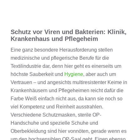
Schutz vor Viren und Bakterien: Klinik,
Krankenhaus und Pflegeheim
Eine
ganz besondere
Herausforderung stellen
medizinische und pflegerische
Berufe für die
Textilindustrie
dar
, denn hier geht es einerseits um
höchste Sauberkeit und
Hygiene
, aber auch um
Vertrauen
–
und angesichts multiresistenter Keime in
Krankenhäusern und Pflegeheimen reicht dafür die
Farbe Weiß
einfach nicht aus,
da kann sie noch so
viel
Kompetenz und
Reinheit ausstrahl
en
.
Verschiedene Schutzmasken
, sterile OP-
Handschuhe und
spezielle Schuhe und
Oberbekleidung
sind hier vonnöten, gerade wenn es
um den hochsensiblen OP-Saal geht
. Einen ebenso