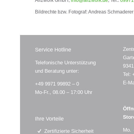
All2work GmbH,
info@all2work.de
, Tel.:
09971
Bildrechte bzw. Fotograf: Andreas Schmaderer
Zent
Service Hotline
Gart
Telefonische Unterstützung
934
und Beratung unter:
Tel:
E-Ma
+49 9971 99892 – 0
Mo-Fr., 08.00 – 17:00 Uhr
Öffn
Sto
Ihre Vorteile
Mo.
Zertifizierte Sicherheit