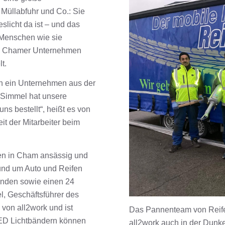
 Müllabfuhr und Co.: Sie
slicht da ist – und das
t Menschen wie sie
as Chamer Unternehmen
t.
on ein Unternehmen aus der
 Simmel hat unsere
s bestellt“, heißt es von
it der Mitarbeiter beim
hren in Cham ansässig und
und um Auto und Reifen
unden sowie einen 24
, Geschäftsführer des
 von all2work und ist
Das Pannenteam von Reife
LED Lichtbändern können
all2work auch in der Dunkel