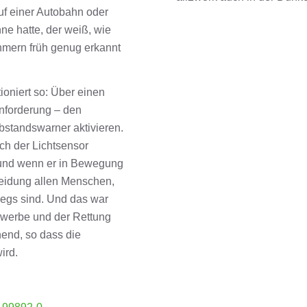
uf einer Autobahn oder
ne hatte, der weiß, wie
ehmern früh genug erkannt
ioniert so: Über einen
Anforderung – den
standswarner aktivieren.
sich der Lichtsensor
 und wenn er in Bewegung
kleidung allen Menschen,
egs sind. Und das war
gewerbe und der Rettung
hend, so dass die
ird.