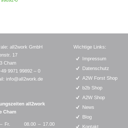
 99892-0
rale: all2work GmbH
Wichtige Links:
enstr. 17
Impressum
13 Cham
Datenschutz
+49 9971 99892 – 0
A2W Forst Shop
il:
info@all2work.de
b2b Shop
A2W Shop
ungszeiten all2work
News
re Cham
Blog
 – Fr. 08.00 – 17.00
Kontakt