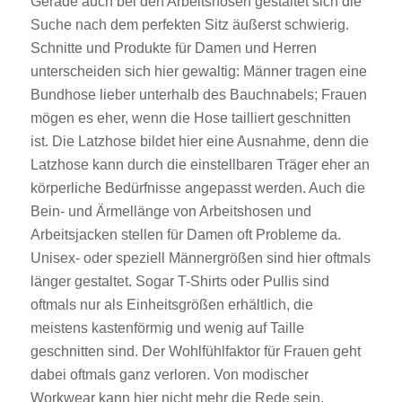
Gerade auch bei den
Arbeitshosen
gestaltet sich die
Suche nach dem perfekten Sitz äußerst schwierig.
Schnitte und
Produkte
für
Damen
und
Herren
unterscheiden sich hier gewaltig: Männer tragen eine
Bundhose
lieber unterhalb des Bauchnabels; Frauen
mögen es eher, wenn die Hose tailliert geschnitten
ist. Die
Latzhose
bildet hier eine Ausnahme, denn die
Latzhose
kann durch die einstellbaren Träger eher an
körperliche Bedürfnisse angepasst werden. Auch die
Bein- und Ärmellänge von
Arbeitshosen
und
Arbeitsjacken
stellen für
Damen
oft Probleme da.
Unisex- oder speziell Männergrößen sind hier oftmals
länger gestaltet.
Sogar T-Shirts oder Pullis sind
oftmals nur als Einheitsgrößen erhältlich, die
meistens
kastenförmig und wenig auf Taille
geschnitten sind. Der Wohlfühlfaktor für Frauen geht
dabei oftmals ganz verloren. Von modischer
Workwear
kann hier nicht mehr die Rede sein.